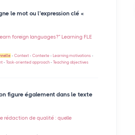
gne le mot ou l'expression clé «
learn foreign languages?” Learning
FLE
nnelle
-
Context
-
Contexte
-
Learning motivations
-
nt
-
Task-oriented approach
-
Teaching objectives
on figure également dans le texte
ne rédaction de qualité : quelle