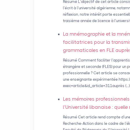
Résumé L’objectif de cet article consi
l’écrit à l’université algérienne, not
réflexion, notre intérêt porte essenti
troisième année de licence à l’univers
La mnémographie et la mn
facilitatrices pour la transm
grammaticales en
FLE
auprès
Résumé Comment faciliter l’apprentiss
étrangère et seconde (FLES) pour un p
professionnelle ? Cet article se cons
une enseignante expérimentée https:/
exec=article&id_article=311auprès (…)
Les mémoires professionnels
l’Université libanaise : quel
Résumé Cet article rend compte d’une
Recherche-Action dans le cadre de l’é
Faculté de Pédagogie de l’Université 