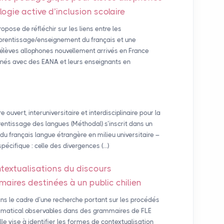
ogie active d’inclusion scolaire
pose de réfléchir sur les liens entre les
apprentissage/enseignement du français et une
 élèves allophones nouvellement arrivés en France
enés avec des EANA et leurs enseignants en
ouvert, interuniversitaire et interdisciplinaire pour la
ntissage des langues (Méthodal) s’inscrit dans un
u français langue étrangère en milieu universitaire –
pécifique : celle des divergences (…)
textualisations du discours
ires destinées à un public chilien
ans le cadre d’une recherche portant sur les procédés
ammatical observables dans des grammaires de FLE
le vise à identifier les formes de contextualisation