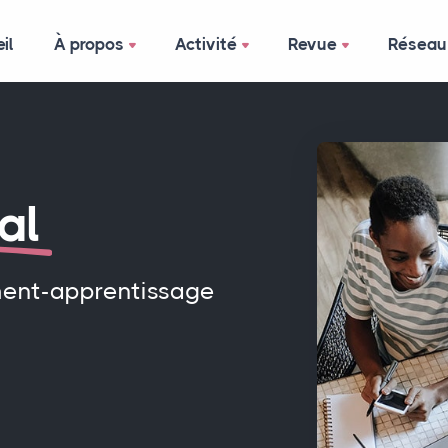
il
À propos
Activité
Revue
Réseau
al
ment-apprentissage