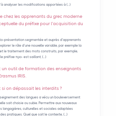
’à analyser les modifications apportées à (…)
 chez les apprenants du grec moderne
onceptuelle du préfixe pour l’acquisition du
uto-présentation segmentée et auprès d’apprenants
explorer le rôle d’une nouvelle variable, par exemple la
n et le traitement des mots construits, par exemple,
 préfixe προ- est saillant, (…)
: un outil de formation des enseignants
t Erasmus
IRIS
.
t si on dépassait les interdits
?
nseignement des langues a vécu un bouleversement
u’elle soit choisie ou subie. Permettre aux nouveaux
s langagières, culturelles et sociales adaptées
s pratiques. Quel que soit le contexte, (…)