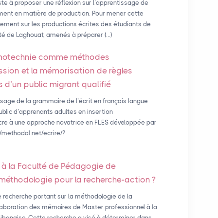
ste à proposer une réflexion sur l’apprentissage de
amment en matière de production. Pour mener cette
ellement sur les productions écrites des étudiants de
ité de Laghouat, amenés à préparer (…)
émotechnie comme méthodes
ission et la mémorisation de règles
 d’un public migrant qualifié
age de la grammaire de l’écrit en français langue
ublic d’apprenants adultes en insertion
acre à une approche novatrice en FLES développée par
/methodal.net/ecrire/?
 à la Faculté de Pédagogie de
le méthodologie pour la recherche-action
?
 recherche portant sur la méthodologie de la
laboration des mémoires de Master professionnel à la
Libanaise. Cette recherche a visé à déterminer dans