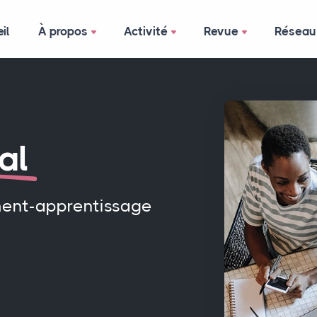
il
À propos
Activité
Revue
Réseau
al
ment-apprentissage