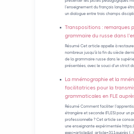
présenter les pistes pédagogiques mi
l’enseignement du français langue étran
un dialogue entre trois champs disciplin
Transpositions : remarques p
grammaire du russe dans l’
Résumé Cet article appelle à restaure
nombreux jusqu’à la fin du siècle derni
de la grammaire russe dans le supéri
présentées, avec le souci d’un strict d
La mnémographie et la mn
facilitatrices pour la transm
grammaticales en
FLE
auprès
Résumé Comment faciliter l’apprentiss
étrangère et seconde (FLES) pour un p
professionnelle ? Cet article se cons
une enseignante expérimentée https:/
exec=article&id_article=311auprès (…)