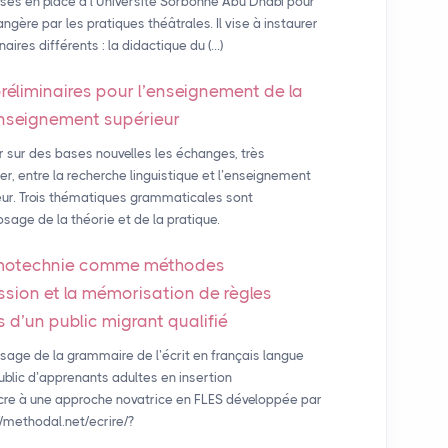
ses en place à l’Université Sorbonne Abu Dhabi pour
gère par les pratiques théâtrales. Il vise à instaurer
aires différents : la didactique du (…)
réliminaires pour l’enseignement de la
enseignement supérieur
r sur des bases nouvelles les échanges, très
er, entre la recherche linguistique et l’enseignement
eur. Trois thématiques grammaticales sont
osage de la théorie et de la pratique.
émotechnie comme méthodes
ission et la mémorisation de règles
 d’un public migrant qualifié
age de la grammaire de l’écrit en français langue
ublic d’apprenants adultes en insertion
acre à une approche novatrice en FLES développée par
/methodal.net/ecrire/?