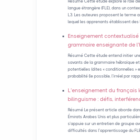
Résumé Cette étude explore le rôle de
langue étrangère (FLE), dans un context
L3. Les auteures proposent le terme a
lequel les apprenants établissent des l
Enseignement contextualisé d
grammaire enseignante de l
Résumé Cette étude entend initier une 
savants de la grammaire hébraïque et 
potentielles (dites « conditionnelles 
probabilité (le possible, l’irréel par rap
L’enseignement du français 
bilinguisme : défis, interfére
Résumé Le présent article aborde dan
Émirats Arabes Unis et plus particuliè
s’appuie sur un entretien de groupe av
difficultés dans l’apprentissage du FL