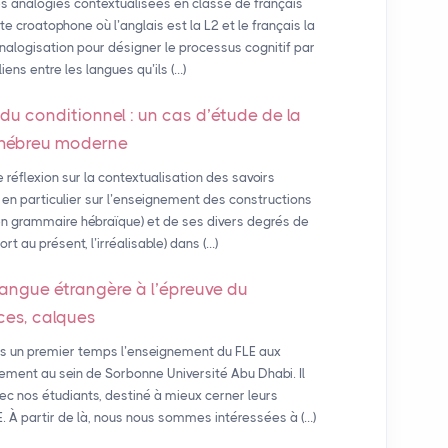
s analogies contextualisées en classe de français
e croatophone où l’anglais est la L2 et le français la
nalogisation pour désigner le processus cognitif par
iens entre les langues qu’ils (…)
u conditionnel : un cas d’étude de la
’hébreu moderne
réflexion sur la contextualisation des savoirs
en particulier sur l’enseignement des constructions
» en grammaire hébraïque) et de ses divers degrés de
port au présent, l’irréalisable) dans (…)
langue étrangère à l’épreuve du
nces, calques
s un premier temps l’enseignement du FLE aux
rement au sein de Sorbonne Université Abu Dhabi. Il
ec nos étudiants, destiné à mieux cerner leurs
E. À partir de là, nous nous sommes intéressées à (…)