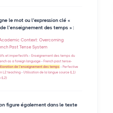
gne le mot ou l'expression clé «
 de l’enseignement des temps » :
li Academic Context: Overcoming
rench Past Tense System
ifs et imperfectifs
-
Enseignement des temps du
ench as a foreign language
-
French past tense-
lioration de l’enseignement des temps
-
Perfective
in L2 teaching
-
Utilisation de la langue source (L1)
 (L2)
on figure également dans le texte