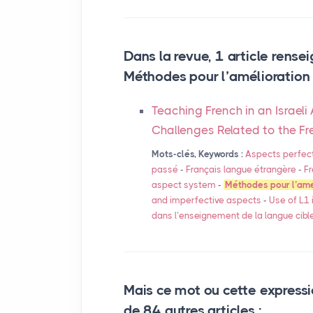
Dans la revue, 1 article rensei
Méthodes pour l’amélioration
Teaching French in an Israe
Challenges Related to the F
Mots-clés, Keywords :
Aspects perfect
passé
-
Français langue étrangère
-
Fr
aspect system
-
Méthodes pour l’amé
and imperfective aspects
-
Use of L1 
dans l’enseignement de la langue cible
Mais ce mot ou cette expressi
de 84 autres articles :