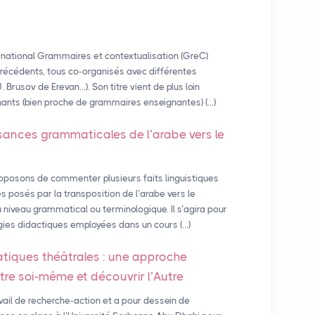
national Grammaires et contextualisation (GreC)
 précédents, tous co-organisés avec différentes
 U. Brusov de Erevan…). Son titre vient de plus loin
ants (bien proche de grammaires enseignantes) (…)
sances grammaticales de l’arabe vers le
oposons de commenter plusieurs faits linguistiques
s posés par la transposition de l’arabe vers le
u niveau grammatical ou terminologique. Il s’agira pour
égies didactiques employées dans un cours (…)
atiques théâtrales : une approche
ître soi-même et découvrir l’Autre
avail de recherche-action et a pour dessein de