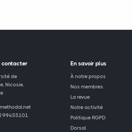
 contacter
En savoir plus
rsité de
À notre propos
e, Nicosie,
Nos membres
re
La revue
methodal.net
Notre activité
7) 99455101
Politique RGPD
Dorsal