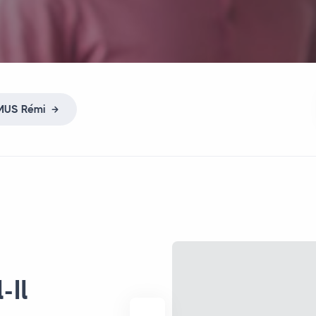
MUS
Rémi
l-Il