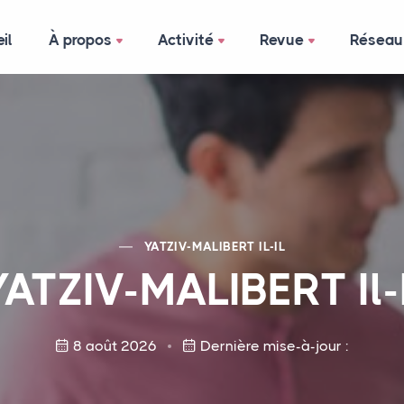
il
À propos
Activité
Revue
Réseau
YATZIV
-
MALIBERT
IL-IL
YATZIV
-
MALIBERT
Il-
8 août 2026
Dernière mise-à-jour :