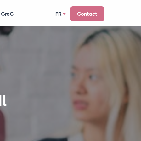
 GreC
FR
Contact
Il