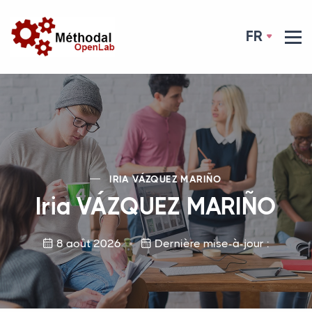
FR
IRIA VÁ
ZQUEZ
MARI
ÑO
Iria VÁ
ZQUEZ
MARI
ÑO
8 août 2026
Dernière mise-à-jour :