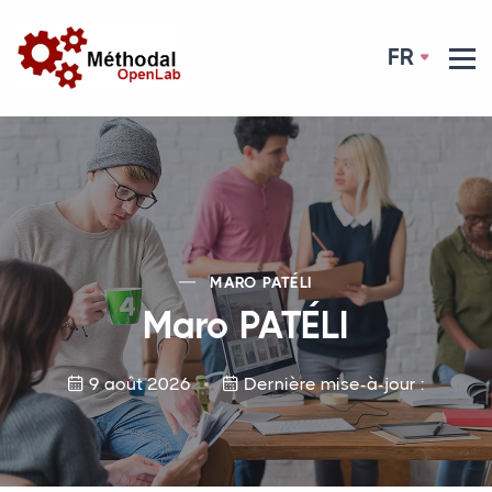
FR
MARO
PAT
É
LI
Maro
PAT
É
LI
9 août 2026
Dernière mise-à-jour :