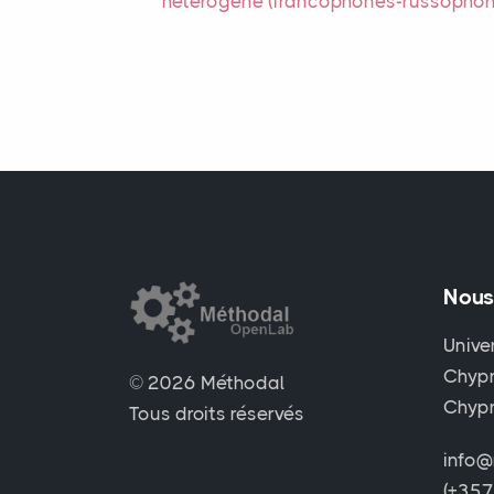
hétérogène (francophones-russophon
Nous
Unive
Chypr
© 2026 Méthodal
Chyp
Tous droits réservés
info@
(+35