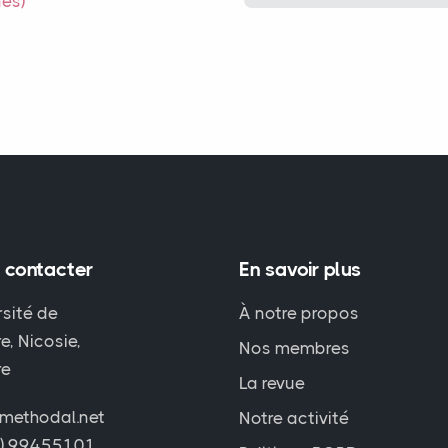
es)
 contacter
En savoir plus
rsité de
À notre propos
e, Nicosie,
Nos membres
re
La revue
methodal.net
Notre activité
7) 99455101