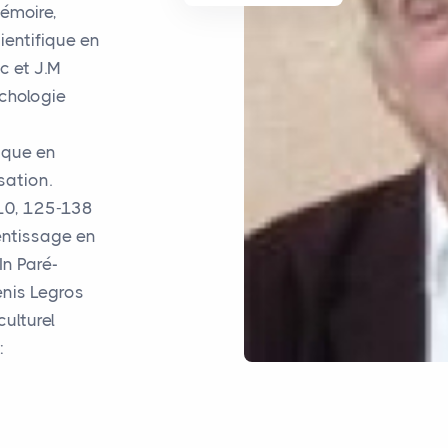
mémoire,
ientifique en
nc et J.M
ychologie
ique en
sation.
 10, 125-138
entissage en
In Paré-
nis Legros
culturel
: