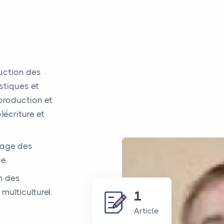
uction des
stiques et
 production et
)écriture et
sage des
e.
n des
multiculturel.
1
Article