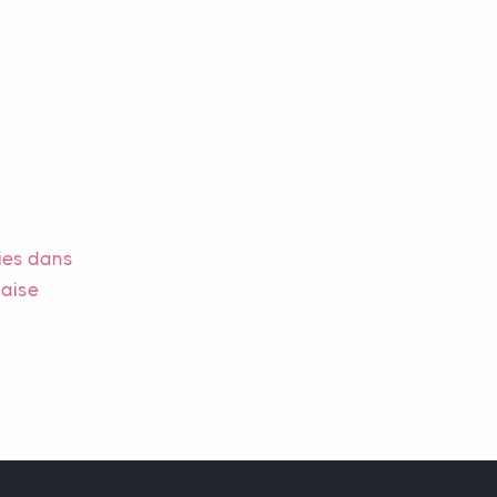
gies dans
çaise