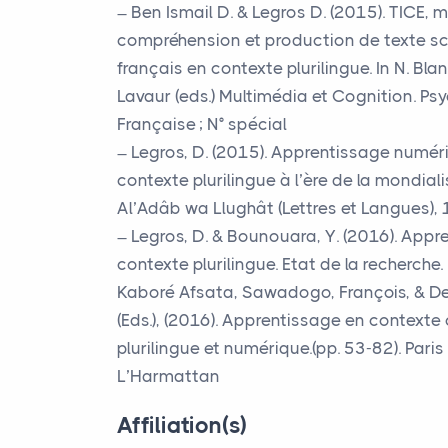
Ben Ismail D. & Legros D. (2015).
TICE
, 
compréhension et production de texte sc
français en contexte plurilingue. In N. Bla
Lavaur (eds.) Multimédia et Cognition. Ps
Française
; N° spécial
Legros, D. (2015). Apprentissage numér
contexte plurilingue à l’ère de la mondiali
Al’Adâb wa Llughât (Lettres et Langues),
Legros, D. & Bounouara, Y. (2016). Appr
contexte plurilingue. Etat de la recherche. 
Kaboré Afsata, Sawadogo, François, & De
(Eds.), (2016). Apprentissage en contexte 
plurilingue et numérique.(pp. 53-82). Paris 
L’Harmattan
Affiliation(s)