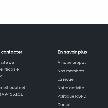
 contacter
En savoir plus
rsité de
À notre propos
e, Nicosie,
Nos membres
re
La revue
methodal.net
Notre activité
7) 99455101
Politique RGPD
Dorsal