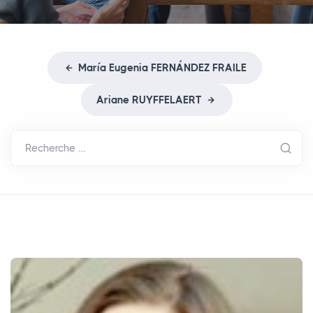
María Eugenia
FERN
Á
NDEZ
FRAILE
Ariane
RUYFFELAERT
Recherche …