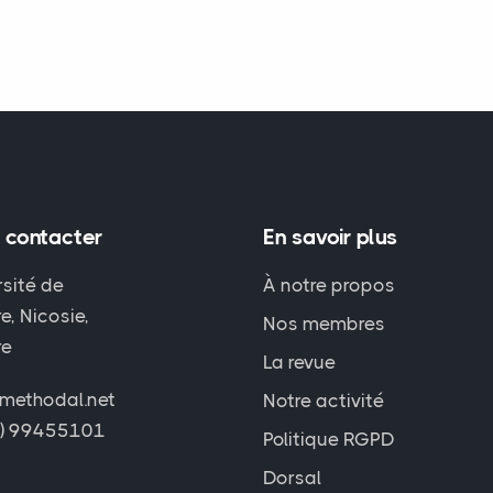
 contacter
En savoir plus
rsité de
À notre propos
e, Nicosie,
Nos membres
re
La revue
methodal.net
Notre activité
7) 99455101
Politique RGPD
Dorsal