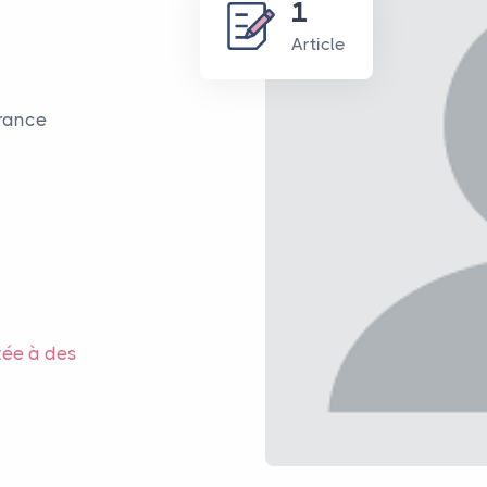
1
Article
France
tée à des