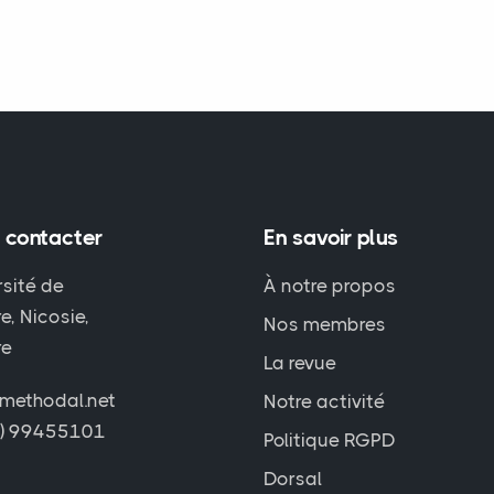
 contacter
En savoir plus
rsité de
À notre propos
e, Nicosie,
Nos membres
re
La revue
methodal.net
Notre activité
7) 99455101
Politique RGPD
Dorsal