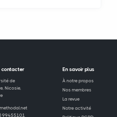
 contacter
En savoir plus
rsité de
À notre propos
e, Nicosie,
Nos membres
re
La revue
methodal.net
Notre activité
7) 99455101