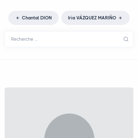
Chantal
DION
Iria VÁ
ZQUEZ
MARI
ÑO
Recherche …