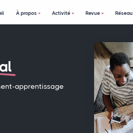
il
À propos
Activité
Revue
Réseau
al
ment-apprentissage