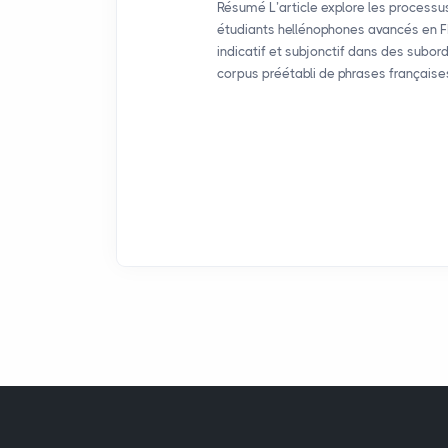
Résumé L’article explore les processu
étudiants hellénophones avancés en FL
indicatif et subjonctif dans des subor
corpus préétabli de phrases françaises,