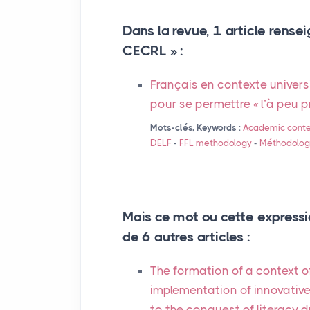
Dans la revue, 1 article rensei
CECRL
» :
Français en contexte univers
pour se permettre «
l’à peu p
Mots-clés, Keywords :
Academic conte
DELF
-
FFL
methodology
-
Méthodolog
Mais ce mot ou cette expressi
de 6 autres articles :
The formation of a context o
implementation of innovative
to the conquest of literacy 