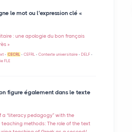
gne le mot ou l'expression clé «
itaire : une apologie du bon français
rès
»
xt
-
CECRL
-
CEFRL
-
Contexte universitaire
-
DELF
-
ie
FLE
on figure également dans le texte
f a “literacy pedagogy” with the
 teaching methods: The role of the text
during teaching of Greek as a second/