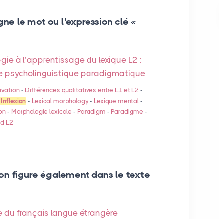
gne le mot ou l'expression clé «
gie à l’apprentissage du lexique L2 :
e psycholinguistique paradigmatique
ivation
-
Différences qualitatives entre L1 et L2
-
Inflexion
-
Lexical morphology
-
Lexique mental
-
on
-
Morphologie lexicale
-
Paradigm
-
Paradigme
-
nd L2
on figure également dans le texte
e du français langue étrangère