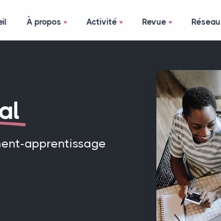
il
À propos
Activité
Revue
Réseau
al
ment-apprentissage