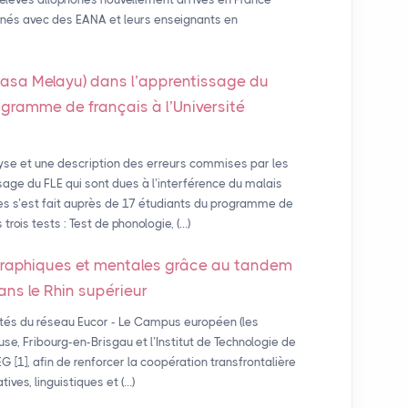
enés avec des EANA et leurs enseignants en
hasa Melayu) dans l’apprentissage du
gramme de français à l’Université
yse et une description des erreurs commises par les
age du FLE qui sont dues à l’interférence du malais
es s’est fait auprès de 17 étudiants du programme de
 trois tests : Test de phonologie, (…)
graphiques et mentales grâce au tandem
dans le Rhin supérieur
ités du réseau Eucor - Le Campus européen (les
se, Fribourg-en-Brisgau et l’Institut de Technologie de
 [1], afin de renforcer la coopération transfrontalière
ives, linguistiques et (…)