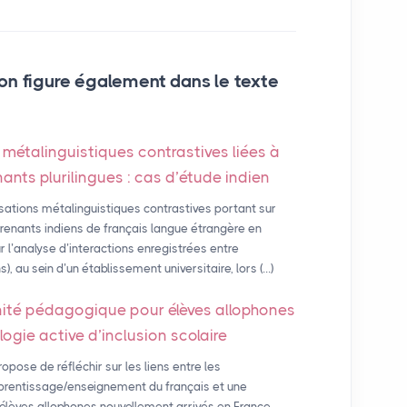
on figure également dans le texte
 métalinguistiques contrastives liées à
ants plurilingues : cas d’étude indien
isations métalinguistiques contrastives portant sur
enants indiens de français langue étrangère en
r l’analyse d’interactions enregistrées entre
 au sein d’un établissement universitaire, lors (…)
nité pédagogique pour élèves allophones
ogie active d’inclusion scolaire
pose de réfléchir sur les liens entre les
apprentissage/enseignement du français et une
 élèves allophones nouvellement arrivés en France