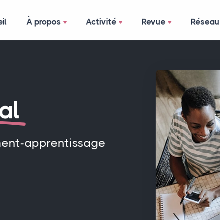
il
À propos
Activité
Revue
Réseau
al
ment-apprentissage