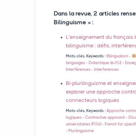
Dans la revue, 2 articles rense
Bilinguisme » :
L’enseignement du français 
bilinguisme : défis, interfére
Mots-clés, Keywords :
Bilingualism
-
B
languages
-
Didactique du
FLE
-
Ensei
Interférences
-
Interferences
Bi-plurilinguisme et enseigne
explorer une approche contr
connecteurs logiques
Mots-clés, Keywords :
Approche contr
logiques
-
Contrastive approach
-
Dis
universitaires (
FOU
)
-
French for speci
-
Plurilinguisme