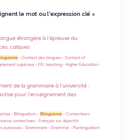
ignent le mot ou l'expression clé «
langue étrangère à l’épreuve du
nces, calques
ilinguisme
-
Contact des langues
-
Contact of
gnement supérieur
-
FFL
teaching
-
Higher Education
-
ment de la grammaire à l’université :
astive pour l’enseignement des
astive
-
Bilingualism
-
Bilinguisme
-
Connecteurs
course connectives
-
Français sur objectifs
fic purposes
-
Grammaire
-
Grammar
-
Plurilingualism