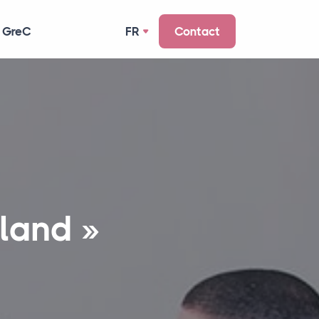
 GreC
FR
Contact
land »