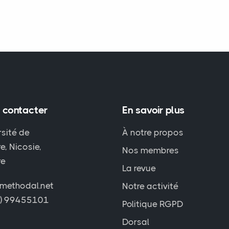
 contacter
En savoir plus
rsité de
À notre propos
e, Nicosie,
Nos membres
re
La revue
methodal.net
Notre activité
7) 99455101
Politique RGPD
Dorsal