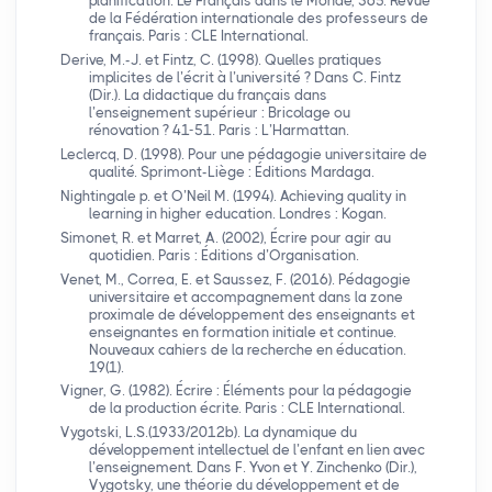
planification. Le Français dans le Monde, 365. Revue
de la Fédération internationale des professeurs de
français. Paris :
CLE
International.
Derive, M.-J. et Fintz, C. (1998). Quelles pratiques
implicites de l’écrit à l’université
? Dans C. Fintz
(Dir.). La didactique du français dans
l’enseignement supérieur : Bricolage ou
rénovation
? 41-51. Paris : L’Harmattan.
Leclercq, D. (1998). Pour une pédagogie universitaire de
qualité. Sprimont-Liège : Éditions Mardaga.
Nightingale p. et O’Neil M. (1994). Achieving quality in
learning in higher education. Londres : Kogan.
Simonet, R. et Marret, A. (2002), Écrire pour agir au
quotidien. Paris : Éditions d’Organisation.
Venet, M., Correa, E. et Saussez, F. (2016). Pédagogie
universitaire et accompagnement dans la zone
proximale de développement des enseignants et
enseignantes en formation initiale et continue.
Nouveaux cahiers de la recherche en éducation.
19(1).
Vigner, G. (1982). Écrire : Éléments pour la pédagogie
de la production écrite. Paris :
CLE
International.
Vygotski,
L.S.
(1933/2012b). La dynamique du
développement intellectuel de l’enfant en lien avec
l’enseignement. Dans F. Yvon et Y. Zinchenko (Dir.),
Vygotsky, une théorie du développement et de