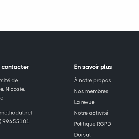
 contacter
En savoir plus
rsité de
À notre propos
e, Nicosie,
Nos membres
re
La revue
methodal.net
Notre activité
7) 99455101
Politique RGPD
Dorsal