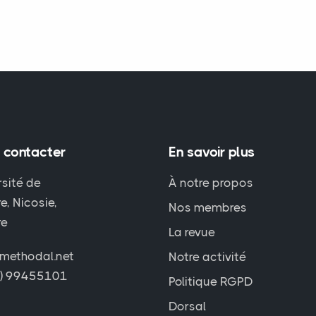
 contacter
En savoir plus
rsité de
À notre propos
e, Nicosie,
Nos membres
re
La revue
methodal.net
Notre activité
7) 99455101
Politique RGPD
Dorsal