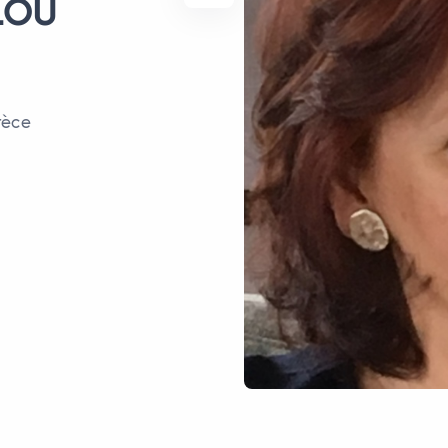
LOU
rèce