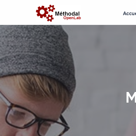
Accue
M