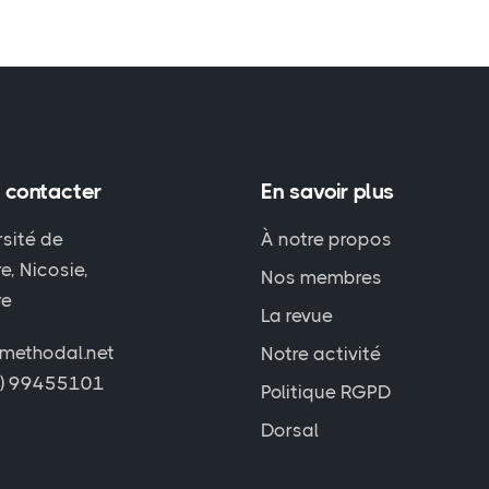
 contacter
En savoir plus
rsité de
À notre propos
e, Nicosie,
Nos membres
re
La revue
methodal.net
Notre activité
7) 99455101
Politique RGPD
Dorsal