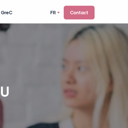
 GreC
FR
Contact
OU