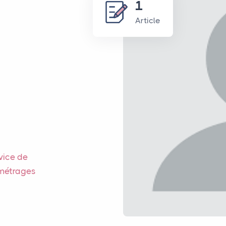
1
Article
vice de
-métrages