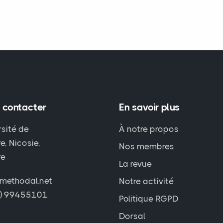
 contacter
En savoir plus
rsité de
À notre propos
e, Nicosie,
Nos membres
re
La revue
methodal.net
Notre activité
7) 99455101
Politique RGPD
Dorsal