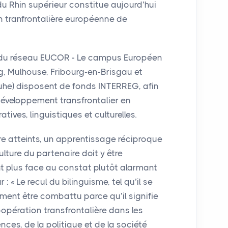
du Rhin supérieur constitue aujourd’hui
on tranfrontalière européenne de
 du réseau
EUCOR
- Le campus Européen
rg, Mulhouse, Fribourg-en-Brisgau et
sruhe) disposent de fonds
INTERREG
, afin
 développement transfrontalier en
tives, linguistiques et culturelles.
tre atteints, un apprentissage réciproque
lture du partenaire doit y être
t plus face au constat plutôt alarmant
 : «
Le recul du bilinguisme, tel qu’il se
ment être combattu parce qu’il signifie
opération transfrontalière dans les
ces, de la politique et de la société