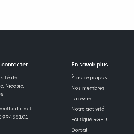
 contacter
En savoir plus
rsité de
À notre propos
e, Nicosie,
Nos membres
re
La revue
methodal.net
Notre activité
7) 99455101
Politique RGPD
Dorsal