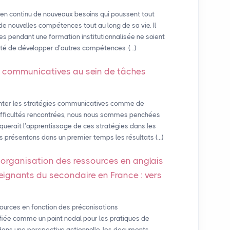
 en continu de nouveaux besoins qui poussent tout
de nouvelles compétences tout au long de sa vie. Il
s pendant une formation institutionnalisée ne soient
ssité de développer d’autres compétences. (…)
s communicatives au sein de tâches
enter les stratégies communicatives comme de
difficultés rencontrées, nous nous sommes penchées
liquerait l’apprentissage de ces stratégies dans les
us présentons dans un premier temps les résultats (…)
 l’organisation des ressources en anglais
eignants du secondaire en France : vers
sources en fonction des préconisations
ifiée comme un point nodal pour les pratiques de
dans une perspective actionnelle, les documents