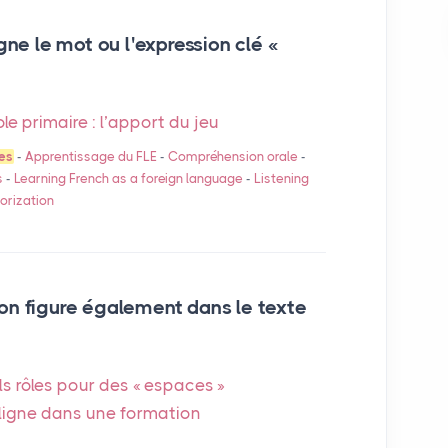
gne le mot ou l'expression clé «
le primaire : l’apport du jeu
ues
-
Apprentissage du
FLE
-
Compréhension orale
-
s
-
Learning French as a foreign language
-
Listening
rization
on figure également dans le texte
s rôles pour des «
espaces
»
 ligne dans une formation