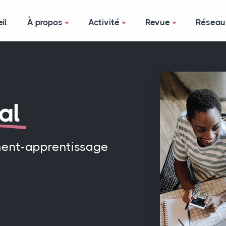
il
À propos
Activité
Revue
Réseau
al
ment-apprentissage