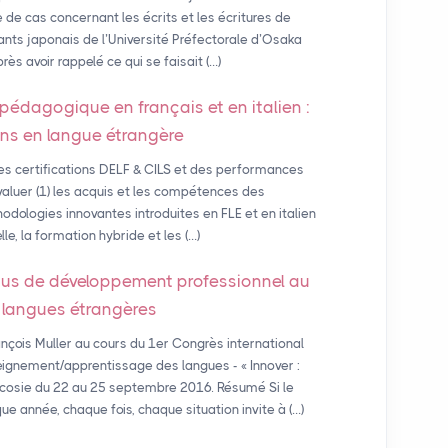
e de cas concernant les écrits et les écritures de
ants japonais de l’Université Préfectorale d’Osaka
rès avoir rappelé ce qui se faisait (…)
 pédagogique en français et en italien :
ions en langue étrangère
es certifications DELF & CILS et des performances
aluer (1) les acquis et les compétences des
hodologies innovantes introduites en FLE et en italien
le, la formation hybride et les (…)
us de développement professionnel au
s langues étrangères
nçois Muller au cours du 1er Congrès international
gnement/apprentissage des langues - « Innover :
icosie du 22 au 25 septembre 2016. Résumé Si le
e année, chaque fois, chaque situation invite à (…)