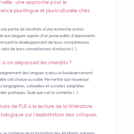
rnelle : une approche pour le
ce plurilingue et pluriculturelle chez
 une partie de résultats d’une recherche action
veil aux langues auprès d’un jeune public d’apprenants
avorisant le développement de leurs compétences
que celui de leurs compétences d’inclusion (…)
t si on dépassait les interdits
?
nseignement des langues a vécu un bouleversement
u’elle soit choisie ou subie. Permettre aux nouveaux
s langagières, culturelles et sociales adaptées
s pratiques. Quel que soit le contexte, (…)
onais de
FLE
à la lecture de la littérature
ologique sur l’exploitation des critiques
ns le contexte de la formation des étudiants polonais