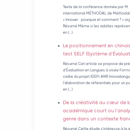
Texte de la conférence donnée par M
international MÉTHODAL de Méthodolo
« Innover : pourquoi et comment ? » o
Résumé Même si les adultes représent
en (…)
Le positionnement en chinois
test
SELF
(Système d’Évaluat
Résumé Cet article se propose de pr
d’Évaluation en Langues à visée Format
cadre du projet IDEFI-ANR Innovalangu
l’élaboration de référentiels pour un
en (…)
De la créativité au cœur de l
académique court ou l’analy
genre dans un contexte fra
Résumé Cette étude s’intéresse à la qu