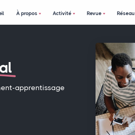
il
À propos
Activité
Revue
Réseau
al
ment-apprentissage