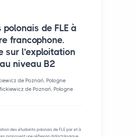
s polonais de
FLE
à
ture francophone.
 sur l’exploitation
s au niveau B2
kiewicz de Poznań, Pologne
Mickiewicz de Poznań, Pologne
rmation des étudiants polonais de
FLE
par et à
ures proposent une réflexion didactologique