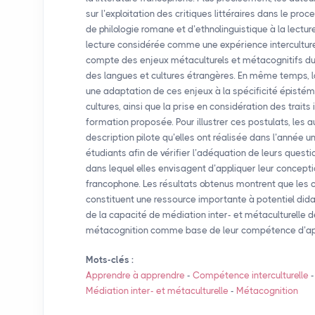
sur l’exploitation des critiques littéraires dans le pr
de philologie romane et d’ethnolinguistique à la lecture 
lecture considérée comme une expérience interculturel
compte des enjeux métaculturels et métacognitifs 
des langues et cultures étrangères. En même temps, 
une adaptation de ces enjeux à la spécificité épistém
cultures, ainsi que la prise en considération des trait
formation proposée. Pour illustrer ces postulats, les a
description pilote qu’elles ont réalisée dans l’année 
étudiants afin de vérifier l’adéquation de leurs ques
dans lequel elles envisagent d’appliquer leur conceptio
francophone. Les résultats obtenus montrent que les c
constituent une ressource importante à potentiel di
de la capacité de médiation inter- et métaculturelle 
métacognition comme base de leur compétence d’ap
Mots-clés :
Apprendre à apprendre
-
Compétence interculturelle
Médiation inter- et métaculturelle
-
Métacognition