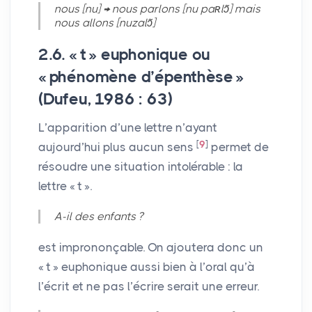
nous [nu] → nous parlons [nu paʀlɔ̃] mais
nous allons [nuzalɔ̃]
2.6. «
t
» euphonique ou
«
phénomène d’épenthèse
»
(Dufeu, 1986 : 63)
L’apparition d’une lettre n’ayant
[
9
]
aujourd’hui plus aucun sens
permet de
résoudre une situation intolérable : la
lettre «
t
».
A-il des enfants
?
est imprononçable. On ajoutera donc un
«
t
» euphonique aussi bien à l’oral qu’à
l’écrit et ne pas l’écrire serait une erreur.