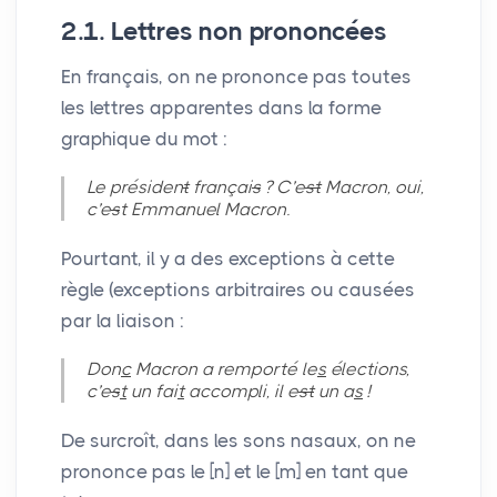
2.1. Lettres non prononcées
En français, on ne prononce pas toutes
les lettres apparentes dans la forme
graphique du mot :
Le présiden
t
françai
s
? C’e
st
Macron, oui,
c’e
s
t Emmanuel Macron.
Pourtant, il y a des exceptions à cette
règle (exceptions arbitraires ou causées
par la liaison :
Don
c
Macron a remporté le
s
élections,
c’e
s
t
un fai
t
accompli, il e
st
un a
s
!
De surcroît, dans les sons nasaux, on ne
prononce pas le [n] et le [m] en tant que