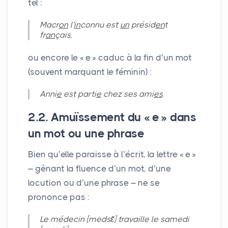
tel :
Macr
on
l’
in
connu est
un
présid
en
t
fr
an
çais.
ou encore le «
e
» caduc à la fin d’un mot
(souvent marquant le féminin) :
Anni
e
est parti
e
chez ses ami
es
.
2.2. Amuïssement du «
e
» dans
un mot ou une phrase
Bien qu’elle paraisse à l’écrit, la lettre «
e
»
– gênant la fluence d’un mot, d’une
locution ou d’une phrase – ne se
prononce pas :
Le médecin [medsɛ̃] travaille le samedi