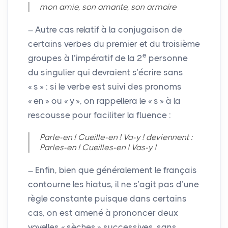
mon amie, son amante, son armoire
Autre cas relatif à la conjugaison de
certains verbes du premier et du troisième
e
groupes à l’impératif de la 2
personne
du singulier qui devraient s’écrire sans
«
s
» : si le verbe est suivi des pronoms
«
en
» ou «
y
», on rappellera le «
s
» à la
rescousse pour faciliter la fluence :
Parle-en
! Cueille-en
! Va-y
! deviennent :
Parles-en
! Cueilles-en
! Vas-y
!
Enfin, bien que généralement le français
contourne les hiatus, il ne s’agit pas d’une
règle constante puisque dans certains
cas, on est amené à prononcer deux
voyelles «
sèches
» successives, sans