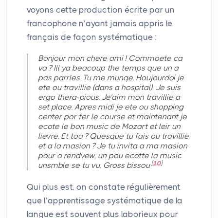
voyons cette production écrite par un
francophone n’ayant jamais appris le
français de façon systématique :
Bonjour mon chere ami
! Commoete ca
va
? Ill ya beacoup the temps que un a
pas parrles. Tu me munqe. Houjourdoi je
ete ou travillie (dans a hospital), Je suis
ergo thera-pious. Je’aim mon travillie a
set place. Apres midi je ete ou shopping
center por fer le course et maintenant je
ecote le bon music de Mozart et leir un
lievre. Et toa
? Quesque tu fais ou travillie
et a la masion
? Je tu invita a ma masion
pour a rendvew, un pou ecotte la music
[
10
]
unsmble se tu vu. Gross bissou
Qui plus est, on constate régulièrement
que l’apprentissage systématique de la
langue est souvent plus laborieux pour