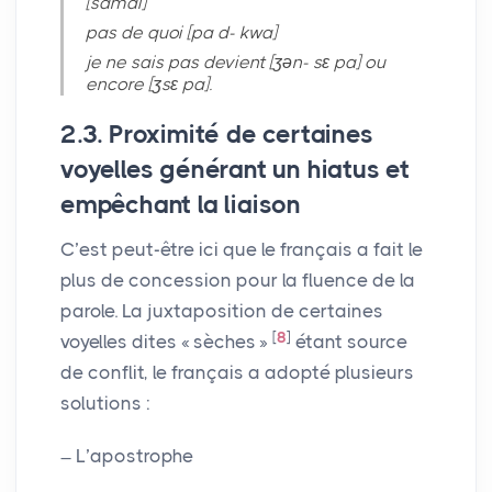
[samdi]
pas de quoi [pa d- kwa]
je ne sais pas devient [ʒən- sɛ pa] ou
encore [ʒsɛ pa].
2.3. Proximité de certaines
voyelles générant un hiatus et
empêchant la liaison
C’est peut-être ici que le français a fait le
plus de concession pour la fluence de la
parole. La juxtaposition de certaines
[
8
]
voyelles dites «
sèches
»
étant source
de conflit, le français a adopté plusieurs
solutions :
L’apostrophe