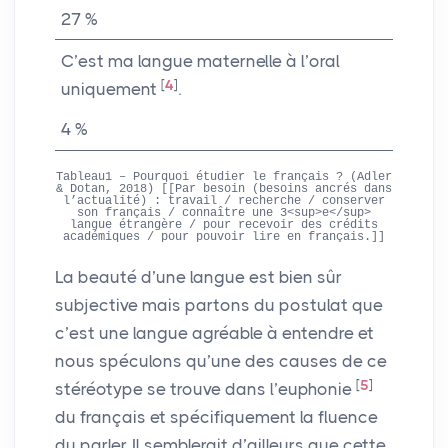
27
%
C’est ma langue maternelle à l’oral
[
4
]
uniquement
.
4
%
Tableau1 – Pourquoi étudier le français ? (Adler
& Dotan, 2018) [[Par besoin (besoins ancrés dans
l’actualité) : travail / recherche / conserver
son français / connaître une 3<sup>e</sup>
langue étrangère / pour recevoir des crédits
académiques / pour pouvoir lire en français.]]
La beauté d’une langue est bien sûr
subjective mais partons du postulat que
c’est une langue agréable à entendre et
nous spéculons qu’une des causes de ce
[
5
]
stéréotype se trouve dans l’euphonie
du français et spécifiquement la fluence
du parler. Il semblerait d’ailleurs que cette