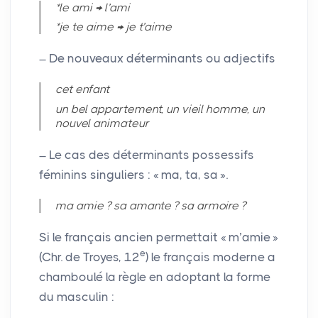
*le ami → l’ami
*je te aime → je t’aime
De nouveaux déterminants ou adjectifs
cet enfant
un bel appartement, un vieil homme, un
nouvel animateur
Le cas des déterminants possessifs
féminins singuliers : «
ma, ta, sa
».
ma amie
? sa amante
? sa armoire
?
Si le français ancien permettait «
m’amie
»
e
(Chr. de Troyes, 12
) le français moderne a
chamboulé la règle en adoptant la forme
du masculin :