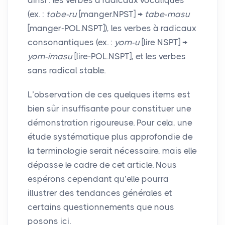
(ex. :
tabe-ru
[manger.
NPST
] →
tabe-masu
[manger-
POL
.
NSPT
]), les verbes à radicaux
consonantiques (ex. :
yom-u
[lire
NSPT
] →
yom-imasu
[lire-
POL
.
NSPT
], et les verbes
sans radical stable.
L’observation de ces quelques items est
bien sûr insuffisante pour constituer une
démonstration rigoureuse. Pour cela, une
étude systématique plus approfondie de
la terminologie serait nécessaire, mais elle
dépasse le cadre de cet article. Nous
espérons cependant qu’elle pourra
illustrer des tendances générales et
certains questionnements que nous
posons ici.