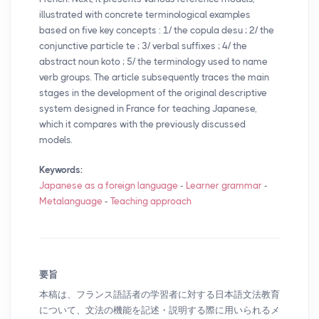
illustrated with concrete terminological examples
based on five key concepts : 1/ the copula desu
; 2/ the
conjunctive particle te
; 3/ verbal suffixes
; 4/ the
abstract noun koto
; 5/ the terminology used to name
verb groups. The article subsequently traces the main
stages in the development of the original descriptive
system designed in France for teaching Japanese,
which it compares with the previously discussed
models.
Keywords:
Japanese as a foreign language
-
Learner grammar
-
Metalanguage
-
Teaching approach
要旨
本稿は、フランス語話者の学習者に対する日本語文法教育
について、文法の機能を記述・説明する際に用いられるメ