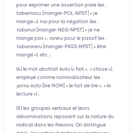
pour exprimer une assertion polie (ex. :
tabemasu [manger-
POL
-
NPST
] «
je
mange
»),
nai
pour la négation (ex. :
tabenai
[manger-
NEG
-
NPST
] «
je ne
mange pas
»,
rareru
pour le passif (ex. :
taberareru
[manger-
PASS
-
NPST
] «
être
mangé
»), etc.
;
(4) le mot abstrait
koto
(«
fait
», «
chose
»),
employé comme nominalisateur (ex. :
yomu koto
[lire
NOM
] «
le fait de lire
», «
la
lecture
»)
;
(5) les groupes verbaux et leurs
dénominations reposant sur la nature du
radical dans les flexions. On distingue
ainsi : les verbes à radicaux vocaliques