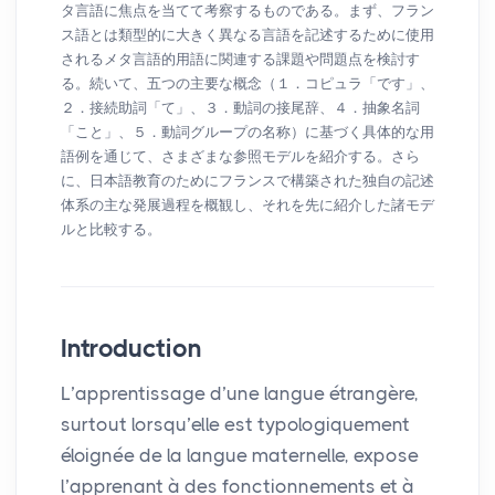
タ言語に焦点を当てて考察するものである。まず、フラン
ス語とは類型的に大きく異なる言語を記述するために使用
されるメタ言語的用語に関連する課題や問題点を検討す
る。続いて、五つの主要な概念（１．コピュラ「です」、
２．接続助詞「て」、３．動詞の接尾辞、４．抽象名詞
「こと」、５．動詞グループの名称）に基づく具体的な用
語例を通じて、さまざまな参照モデルを紹介する。さら
に、日本語教育のためにフランスで構築された独自の記述
体系の主な発展過程を概観し、それを先に紹介した諸モデ
ルと比較する。
Introduction
L’apprentissage d’une langue étrangère,
surtout lorsqu’elle est typologiquement
éloignée de la langue maternelle, expose
l’apprenant à des fonctionnements et à