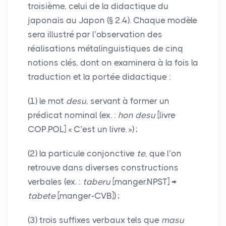
troisième, celui de la didactique du
japonais au Japon (§ 2.4). Chaque modèle
sera illustré par l’observation des
réalisations métalinguistiques de cinq
notions clés, dont on examinera à la fois la
traduction et la portée didactique :
(1) le mot
desu
, servant à former un
prédicat nominal (ex. :
hon desu
[livre
COP
.
POL
] «
C’est un livre.
»)
;
(2) la particule conjonctive
te
, que l’on
retrouve dans diverses constructions
verbales (ex. :
taberu
[manger.
NPST
] →
tabete
[manger-
CVB
])
;
(3) trois suffixes verbaux tels que
masu