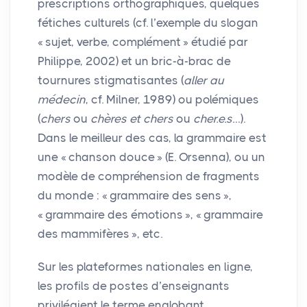
prescriptions orthographiques, quelques
fétiches culturels (cf. l’exemple du slogan
«
sujet, verbe, complément
» étudié par
Philippe, 2002) et un bric-à-brac de
tournures stigmatisantes (
aller au
médecin
, cf. Milner, 1989) ou polémiques
(
chers
ou
chères et chers
ou
cher.e.s
…).
Dans le meilleur des cas, la grammaire est
une «
chanson douce
» (E. Orsenna), ou un
modèle de compréhension de fragments
du monde : «
grammaire des sens
»,
«
grammaire des émotions
», «
grammaire
des mammifères
», etc.
Sur les plateformes nationales en ligne,
les profils de postes d’enseignants
privilégient le terme englobant