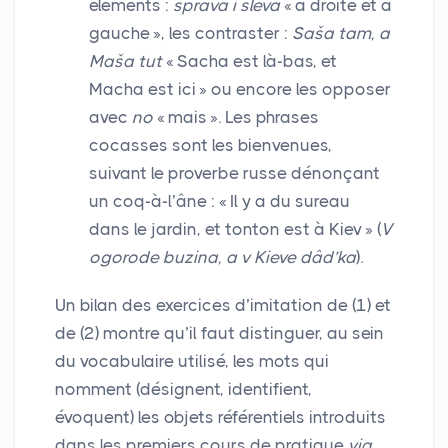
éléments :
sprava i sleva
«
à droite et à
gauche
», les contraster :
Saša tam, a
Maša tut
«
Sacha est là-bas, et
Macha est ici
» ou encore les opposer
avec
no
«
mais
». Les phrases
cocasses sont les bienvenues,
suivant le proverbe russe dénonçant
un coq-à-l’âne : «
Il y a du sureau
dans le jardin, et tonton est à Kiev
» (
V
ogorode buzina, a v Kieve dâd’ka
).
Un bilan des exercices d’imitation de (1) et
de (2) montre qu’il faut distinguer, au sein
du vocabulaire utilisé, les mots qui
nomment (désignent, identifient,
évoquent) les objets référentiels introduits
dans les premiers cours de pratique
via