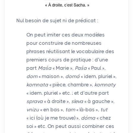
Nul besoin de sujet ni de prédicat :
On peut imiter ces deux modèles
pour construire de nombreuses
phrases réutilisant le vocabulaire des
premiers cours de pratique : d’une
part
Maša
«
Marie
»,
Paša
«
Paul
»,
dom
«
maison
»,
domá
«
idem, pluriel
»,
komnata
«
pièce, chambre
»,
komnaty
«
idem, pluriel
» etc.
; et d’autre part
sprava
«
à droite
»,
sleva
«
à gauche
»,
vnizu
«
en bas
»,
tam
«
là-bas
»,
tut
«
ici (où je me trouve)
»,
dóma
«
chez
soi
» etc. On peut aussi combiner ces