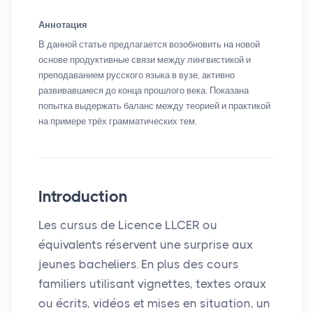
Аннотация
В данной статье предлагается возобновить на новой
основе продуктивные связи между лингвистикой и
преподаванием русского языка в вузе, активно
развивавшиеся до конца прошлого века. Показана
попытка выдержать баланс между теорией и практикой
на примере трёх грамматических тем.
Introduction
Les cursus de Licence
LLCER
ou
équivalents réservent une surprise aux
jeunes bacheliers. En plus des cours
familiers utilisant vignettes, textes oraux
ou écrits, vidéos et mises en situation, un