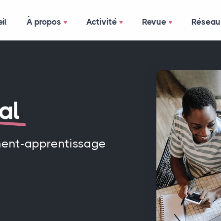
il
À propos
Activité
Revue
Réseau
al
ment-apprentissage