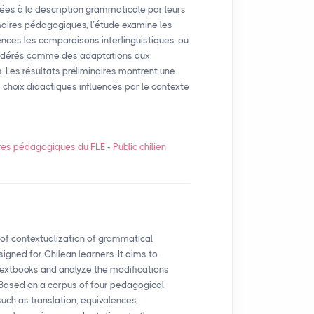
tées à la description grammaticale par leurs
maires pédagogiques, l’étude examine les
lences les comparaisons interlinguistiques, ou
nsidérés comme des adaptations aux
s. Les résultats préliminaires montrent une
choix didactiques influencés par le contexte
es pédagogiques du
FLE
-
Public chilien
s of contextualization of grammatical
gned for Chilean learners. It aims to
 textbooks and analyze the modifications
 Based on a corpus of four pedagogical
ch as translation, equivalences,