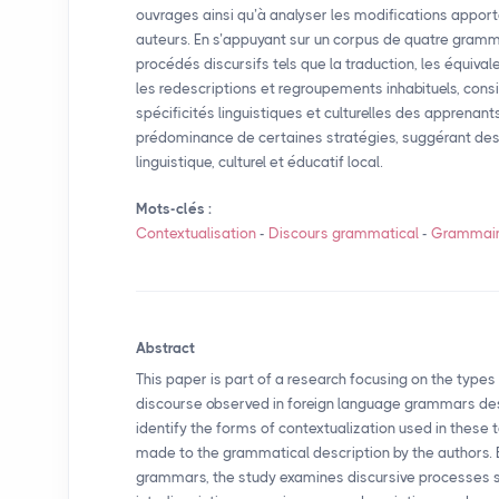
ouvrages ainsi qu’à analyser les modifications appor
auteurs. En s’appuyant sur un corpus de quatre gram
procédés discursifs tels que la traduction, les équiva
les redescriptions et regroupements inhabituels, co
spécificités linguistiques et culturelles des apprenant
prédominance de certaines stratégies, suggérant des 
linguistique, culturel et éducatif local.
Mots-clés :
Contextualisation
-
Discours grammatical
-
Grammair
Abstract
This paper is part of a research focusing on the type
discourse observed in foreign language grammars desi
identify the forms of contextualization used in these
made to the grammatical description by the authors.
grammars, the study examines discursive processes su