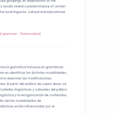
usual groupings as adaptations to the
ary results reveal a predominance of certain
he local linguistic, cultural and educational
al grammar
-
Grammatical
enta la gramática francesa en gramáticas
ivo es identificar las distintas modalidades
como examinar las modificaciones
es. A partir del análisis de cuatro obras, se
idades lingüísticas y culturales del público
ngüística y la reorganización de contenidos.
 de ciertas modalidades de
idácticas están influenciadas por el