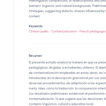
interlinguistic comparisons, or redescriptions and un
learners’ linguistic and cultural backgrounds. Prelimin
strategies, suggesting didactic choices influenced by t
context.
Keywords:
Chilean public
-
Contextualization
-
French pedagogic
Resumen
El presente estudio analiza la manera en que se pres
pedagógicas dirigidas a estudiantes chilenos. El objet
de contextualización empleadas en estas obras, así 
introducidas en la descripción gramatical por sus autor
observan procedimientos de adaptación a las especific
meta, tales como la traducción, la comparación interli
Los resultados preliminares evidencian el predominio
contextualización, lo que sugiere que las decisiones d
contexto lingüístico, cultural y educativo local.