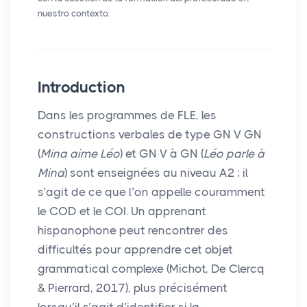
nuestro contexto.
Introduction
Dans les programmes de
FLE
, les
constructions verbales de type
GN
V
GN
(
Mina aime Léo
) et
GN
V à
GN
(
Léo parle à
Mina
) sont enseignées au niveau A2
; il
s’agit de ce que l’on appelle couramment
le
COD
et le
COI
. Un apprenant
hispanophone peut rencontrer des
difficultés pour apprendre cet objet
grammatical complexe (Michot, De Clercq
& Pierrard, 2017), plus précisément
lorsqu’il s’agit d’identifier si la