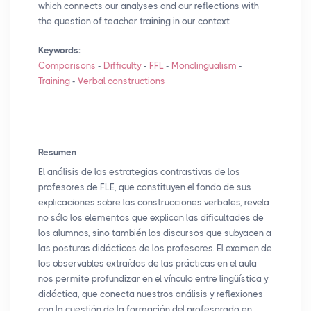
which connects our analyses and our reflections with
the question of teacher training in our context.
Keywords:
Comparisons
-
Difficulty
-
FFL
-
Monolingualism
-
Training
-
Verbal constructions
Resumen
El análisis de las estrategias contrastivas de los
profesores de
FLE
, que constituyen el fondo de sus
explicaciones sobre las construcciones verbales, revela
no sólo los elementos que explican las dificultades de
los alumnos, sino también los discursos que subyacen a
las posturas didácticas de los profesores. El examen de
los observables extraídos de las prácticas en el aula
nos permite profundizar en el vínculo entre lingüística y
didáctica, que conecta nuestros análisis y reflexiones
con la cuestión de la formación del profesorado en