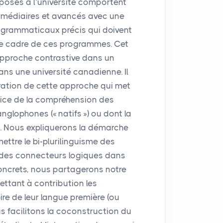
posés à l’université comportent
rmédiaires et avancés avec une
 grammaticaux précis qui doivent
 le cadre de ces programmes. Cet
 approche contrastive dans un
s une université canadienne. Il
loration de cette approche qui met
rvice de la compréhension des
anglophones («
natifs
») ou dont la
is. Nous expliquerons la démarche
ttre le bi-plurilinguisme des
e des connecteurs logiques dans
concrets, nous partagerons notre
ettant à contribution les
re de leur langue première (ou
us facilitons la coconstruction du