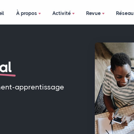
il
À propos
Activité
Revue
Réseau
al
ment-apprentissage