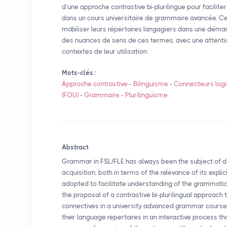
d’une approche contrastive bi-plurilingue pour facilit
dans un cours universitaire de grammaire avancée. C
mobiliser leurs répertoires langagiers dans une démarc
des nuances de sens de ces termes, avec une attention
contextes de leur utilisation.
Mots-clés :
Approche contrastive
-
Bilinguisme
-
Connecteurs log
(
FOU
)
-
Grammaire
-
Plurilinguisme
Abstract
Grammar in
FSL
/
FLE
has always been the subject of d
acquisition, both in terms of the relevance of its expl
adopted to facilitate understanding of the grammatica
the proposal of a contrastive bi-plurilingual approach t
connectives in a university advanced grammar course.
their language repertoires in an interactive process th