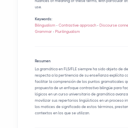
nuances of meaning of these terms, with particular att
use.
Keywords:
Bilingualism
-
Contrastive approach
-
Discourse conne
Grammar
-
Plurilingualism
Resumen
La gramática en
FLS
/
FLE
siempre ha sido objeto de deb
respecta a la pertinencia de su enseñanza explícita
facilitar la comprensión de los puntos gramaticales qu
propuesta de un enfoque contrastivo bilingüe para fac
lógicos en un curso universitario de gramática avanz
movilizar sus repertorios lingüísticos en un proceso in
los matices de significado de estos términos, prestan
contextos en los que se utilizan.