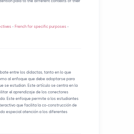
ention paid to the different contexts of their
ctives
-
French for specific purposes
-
ate entre los didactas, tanto en lo que
 como al enfoque que debe adoptarse para
e se estudian. Este artículo se centra en la
ilitar el aprendizaje de los conectores
ada. Este enfoque permite a los estudiantes
teractivo que facilita la co-construcción de
do especial atención a los diferentes