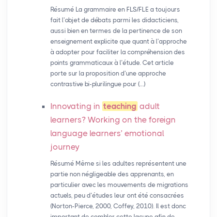
Résumé La grammaire en FLS/FLE a toujours
fait l’objet de débats parmi les didacticiens,
aussi bien en termes de la pertinence de son
enseignement explicite que quant à l’approche
à adopter pour faciliter la compréhension des
points grammaticaux à l’étude. Cet article
porte sur la proposition d’une approche
contrastive bi-plurilingue pour (…)
Innovating in
teaching
adult
learners? Working on the foreign
language learners’ emotional
journey
Résumé Même si les adultes représentent une
partie non négligeable des apprenants, en
particulier avec les mouvements de migrations
actuels, peu d’études leur ont été consacrées
(Norton-Pierce, 2000, Coffey, 2010). Il est donc
important de combler cette lacune afin de