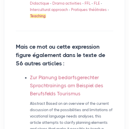
Didactique
-
Drama activities
-
FFL
-
FLE
-
Intercultural approach
-
Pratiques théâtrales
-
Teaching
Mais ce mot ou cette expression
figure également dans le texte de
56 autres articles :
Zur Planung bedarfsgerechter
Sprachtrainings am Beispiel des
Berufsfelds Tourismus
Abstract Based on an overview of the current
discussion of the possibilities and limitations of
vocational language needs analyses, this
article attempts to clarify planning elements
and steps that make it possible to teach a