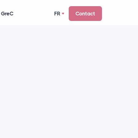
 GreC
FR
Contact