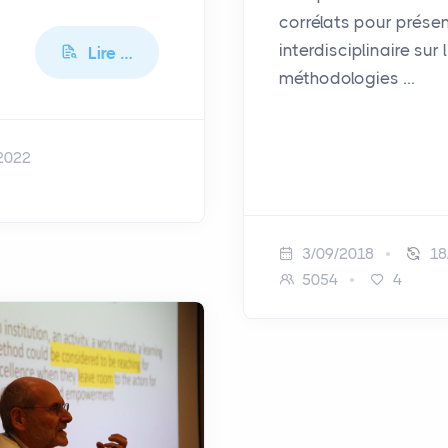
corrélats pour présen
interdisciplinaire sur
Lire …
méthodologies …
2022
3/09/2018
18
5054
4