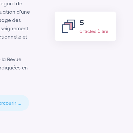
regard de
aluation d’une
sage des
5
’enseignement
articles à lire
tionnelle et
e la Revue
indiquées en
arcourir …