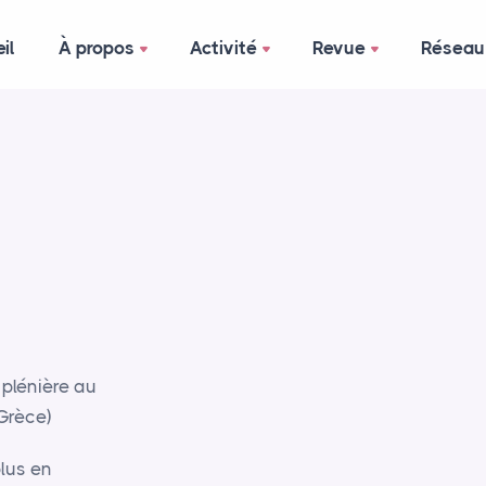
il
À propos
Activité
Revue
Réseau
plénière au
Grèce)
lus en