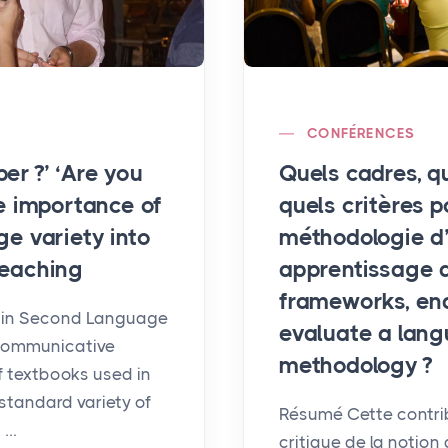
CONFÉRENCES
per
?’ ‘Are you
Quels cadres, qu
he importance of
quels critères 
ge variety into
méthodologie d
teaching
apprentissage 
frameworks, end
s in Second Language
evaluate a lan
 communicative
methodology
?
f textbooks used in
 standard variety of
Résumé Cette contri
n …
critique de la notion 