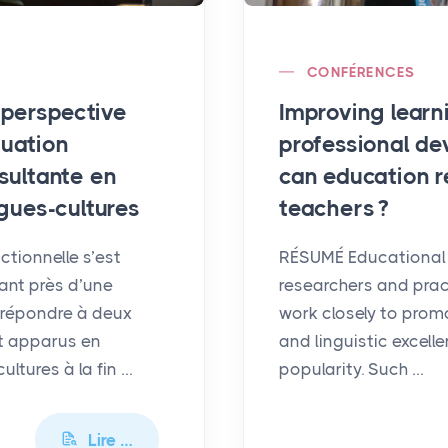
CONFÉRENCES
 perspective
Improving learn
tuation
professional de
sultante en
can education r
gues-cultures
teachers
?
tionnelle s’est
RÉSUMÉ Educational 
ant près d’une
researchers and prac
 répondre à deux
work closely to prom
t apparus en
and linguistic excell
ltures à la fin …
popularity. Such …
Lire …