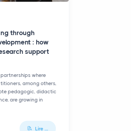
ing through
velopment : how
esearch support
partnerships where
titioners, among others,
ote pedagogic, didactic
ence, are growing in
Lire …