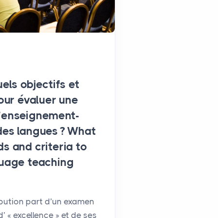
els objectifs et
pour évaluer une
’enseignement-
des langues
? What
s and criteria to
guage teaching
bution part d’un examen
d’ « excellence » et de ses