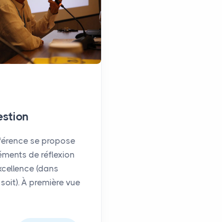
estion
férence se propose
éments de réflexion
xcellence (dans
oit). À première vue