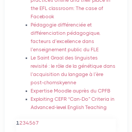
the
EFL
classroom: The case of
Facebook
Pédagogie différenciée et
différenciation pédagogique,
facteurs d’excellence dans
l’enseignement public du
FLE
Le Saint Graal des linguistes
revisité : le rôle de la génétique dans
l’acquisition du langage à l’ère
post-chomskyenne
Expertise Moodle auprès du
CPFB
Exploiting
CEFR
“Can-Do” Criteria in
Advanced-level English Teaching
1
2
3
4
5
6
7