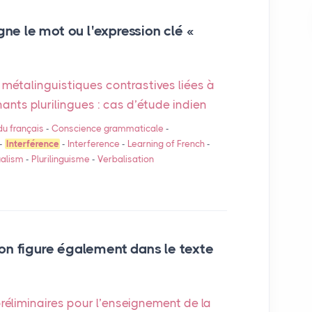
gne le mot ou l'expression clé «
 métalinguistiques contrastives liées à
ants plurilingues : cas d’étude indien
u français
-
Conscience grammaticale
-
-
Interférence
-
Interference
-
Learning of French
-
ualism
-
Plurilinguisme
-
Verbalisation
on figure également dans le texte
réliminaires pour l’enseignement de la