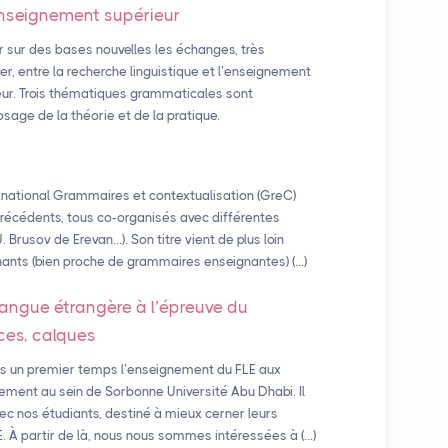
enseignement supérieur
r sur des bases nouvelles les échanges, très
er, entre la recherche linguistique et l’enseignement
eur. Trois thématiques grammaticales sont
osage de la théorie et de la pratique.
national Grammaires et contextualisation (GreC)
 précédents, tous co-organisés avec différentes
 U. Brusov de Erevan…). Son titre vient de plus loin
ants (bien proche de grammaires enseignantes) (…)
langue étrangère à l’épreuve du
nces, calques
s un premier temps l’enseignement du FLE aux
rement au sein de Sorbonne Université Abu Dhabi. Il
ec nos étudiants, destiné à mieux cerner leurs
E. À partir de là, nous nous sommes intéressées à (…)