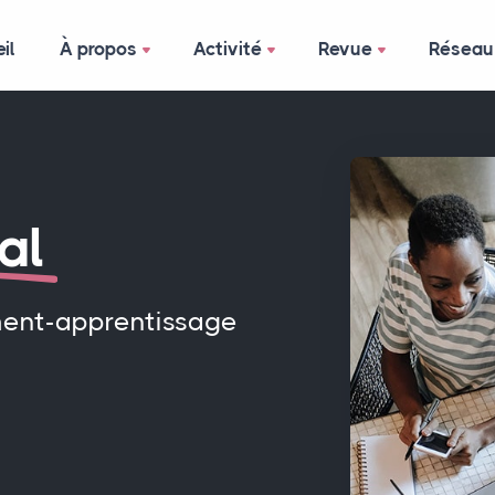
il
À propos
Activité
Revue
Réseau
al
ment-apprentissage