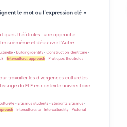
ignent le mot ou l'expression clé «
atiques théâtrales : une approche
ître soi-même et découvrir l’Autre
lturelle
-
Building identity
-
Construction identitaire
-
LE
-
Intercultural approach
-
Pratiques théâtrales
-
ur travailler les divergences culturelles
ntissage du
FLE
en contexte universitaire
ulturelle
-
Erasmus students
-
Étudiants Erasmus
-
approach
-
Interculturalité
-
Interculturality
-
Pictorial