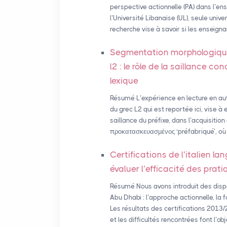
perspective actionnelle (PA) dans l’e
l’Université Libanaise (UL), seule unive
recherche vise à savoir si les enseigna
Segmentation morphologique
l2 : le rôle de la saillance c
lexique
Résumé L’expérience en lecture en a
du grec L2 qui est reportée ici, vise à 
saillance du préfixe, dans l’acquisitio
προκατασκευασμένος ‘préfabriqué’, où le
Certifications de l’italien l
évaluer l’efficacité des pr
Résumé Nous avons introduit des dispos
Abu Dhabi : l’approche actionnelle, la 
Les résultats des certifications 2013
et les difficultés rencontrées font l’obj