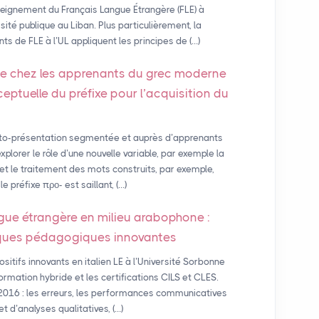
nseignement du Français Langue Étrangère (FLE) à
rsité publique au Liban. Plus particulièrement, la
nts de FLE à l’UL appliquent les principes de (…)
 chez les apprenants du grec moderne
onceptuelle du préfixe pour l’acquisition du
uto-présentation segmentée et auprès d’apprenants
explorer le rôle d’une nouvelle variable, par exemple la
n et le traitement des mots construits, par exemple,
 préfixe προ- est saillant, (…)
angue étrangère en milieu arabophone :
atiques pédagogiques innovantes
itifs innovants en italien LE à l’Université Sorbonne
formation hybride et les certifications CILS et CLES.
/2016 : les erreurs, les performances communicatives
et d’analyses qualitatives, (…)