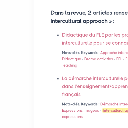
Dans la revue, 2 articles rense
Intercultural approach » :
Didactique du
FLE
par les pr
interculturelle pour se conna
Mots-clés, Keywords :
Approche intercu
Didactique
-
Drama activities
-
FFL
-
F
Teaching
La démarche interculturelle po
dans l’enseignement/appre
français
Mots-clés, Keywords :
Démarche interc
Expressions imagées
-
Intercultural 
expressions