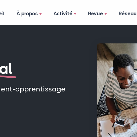
il
À propos
Activité
Revue
Réseau
al
ment-apprentissage