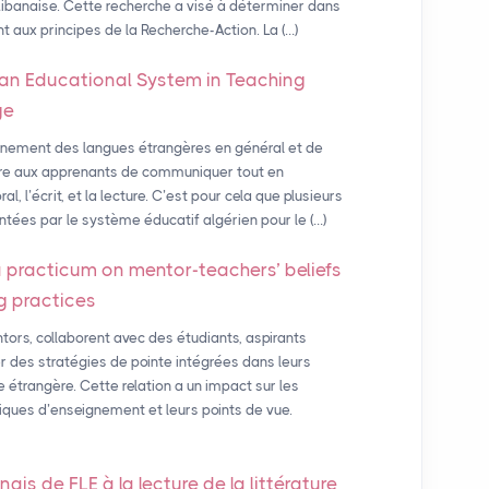
Libanaise. Cette recherche a visé à déterminer dans
aux principes de la Recherche-Action. La (…)
ian Educational System in Teaching
ge
ignement des langues étrangères en général et de
ttre aux apprenants de communiquer tout en
, l’écrit, et la lecture. C’est pour cela que plusieurs
ées par le système éducatif algérien pour le (…)
a practicum on mentor-teachers’ beliefs
g practices
rs, collaborent avec des étudiants, aspirants
er des stratégies de pointe intégrées dans leurs
 étrangère. Cette relation a un impact sur les
iques d’enseignement et leurs points de vue.
onais de
FLE
à la lecture de la littérature