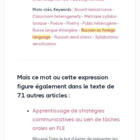
Mots-clés, Keywords :
Accent lexical russe
-
Classroom heterogeneity
-
Métrique syllabo-
tonique
-
Poésie
-
Poetry
-
Public hétérogène
-
Russe langue étrangère
-
Russian as foreign
language
-
Russian word stress
-
Syllabotonic
versification
Mais ce mot ou cette expression
figure également dans le texte de
71 autres articles :
Apprentissage de stratégies
communicatives au sein de tâches
orales en
FLE
Résumé Dans le but d’éviter de présenter les