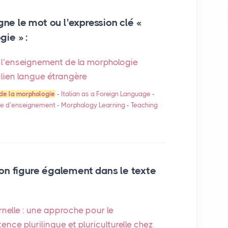
gne le mot ou l'expression clé «
ie » :
l’enseignement de la morphologie
alien langue étrangère
de la morphologie
-
Italian as a Foreign Language
-
e d’enseignement
-
Morphology Learning
-
Teaching
on figure également dans le texte
rnelle : une approche pour le
ce plurilingue et pluriculturelle chez