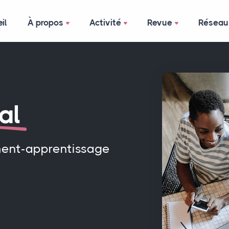
il
À propos
Activité
Revue
Réseau
al
ment-apprentissage