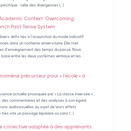
pécifique : celle des divergences (…)
li Academic Context: Overcoming
rench Past Tense System
vers défis liés à l’acquisition du mode indicatif
nes dans un contexte universitaire. Elle met
des d’enseignement des temps du passé. Nous
e base entre les deux systèmes verbaux et les
hénomène précurseur pour «
l’école
» à
cence actuelle provoquée par « La classe inversée »,
is, des commentaires et des analyses à son égard.
tions audiovisuelles au sujet de leurs effets
rès vite un passage bipolaire ou sans (…)
 corrective adaptée à des apprenants