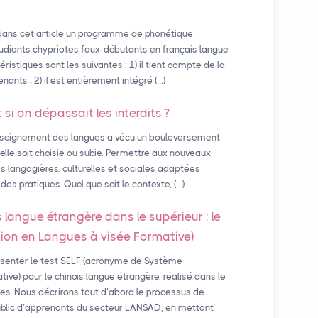
dans cet article un programme de phonétique
tudiants chypriotes faux-débutants en français langue
ristiques sont les suivantes : 1) il tient compte de la
enants ; 2) il est entièrement intégré (…)
t si on dépassait les interdits
?
nseignement des langues a vécu un bouleversement
u’elle soit choisie ou subie. Permettre aux nouveaux
s langagières, culturelles et sociales adaptées
s pratiques. Quel que soit le contexte, (…)
 langue étrangère dans le supérieur : le
ion en Langues à visée Formative)
ésenter le test SELF (acronyme de Système
ive) pour le chinois langue étrangère, réalisé dans le
es. Nous décrirons tout d’abord le processus de
 public d’apprenants du secteur LANSAD, en mettant